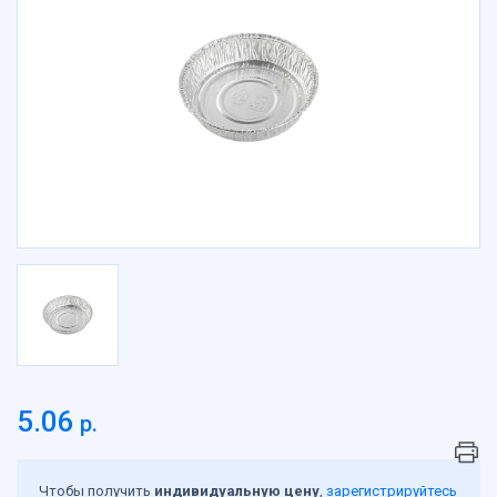
Пакеты бумажные
Пакеты вакуумные, подложки, термопакеты
Пакеты Зип-лок
Пакеты с клеевым клапаном, пакеты ПП
Пакеты с петлевой ручкой
Пакеты с прорубной ручкой
Пакеты фасовочные
Пакеты-майка
Пасха
Перчатки
Пленка
Подарочная упаковка, сувениры
Посуда биоразлагаемая
Посуда вспененная
Посуда картонная
5.06
р.
Посуда литьевая
Посуда одноразовая
Посуда одноразовая в наборах
Чтобы получить
индивидуальную цену
,
зарегистрируйтесь