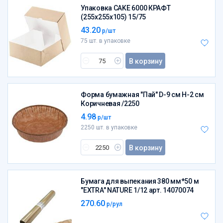
Упаковка CAKE 6000 КРАФТ
(255х255х105) 15/75
43.20
р/шт
75 шт. в упаковке
В корзину
Форма бумажная "Пай" D-9 см H-2 см
Коричневая /2250
4.98
р/шт
2250 шт. в упаковке
В корзину
Бумага для выпекания 380 мм*50 м
"EXTRA" NATURE 1/12 арт. 14070074
270.60
р/рул