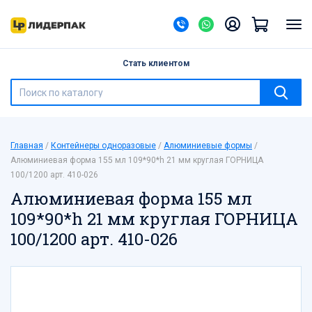
Назад
Банки ПЭТ
Стать клиентом
Барные принадлежности
Бумажная продукция
Бутылки ПЭТ
Бытовая химия
Главная
Контейнеры одноразовые
Алюминиевые формы
Ведра, банки с герметичной крышкой
Алюминиевая форма 155 мл 109*90*h 21 мм круглая ГОРНИЦА
Галантерея
100/1200 арт. 410-026
Канцелярские товары
Алюминиевая форма 155 мл
Контейнеры одноразовые
109*90*h 21 мм круглая ГОРНИЦА
Контейнеры-ракушки, тортницы, под суши
100/1200 арт. 410-026
Лотки
Мешки для мусора
Мешки полипропиленовые
Новый год