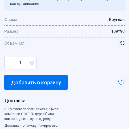
как организация
Сетка овощная
Скотч, креп
Форма:
Круглая
Средства индивидуальной защиты
Стрейпинг-лента, скобы
Размер:
109*90
Сумки с жесткой ручкой
Объем, мл:
155
Сумки хозяйственные
Сумки-ЭКО
Товары для кухни
Хозтовары
Ценники, бланки
Чековая лента
Добавить в корзину
Электротовары
Этикет-лента
Доставка
Вы можете забрать заказ в офисе
компании ООО "Лидерпак" или
заказать доставку по адресу.
Доставка по Томску, Тимирязево,