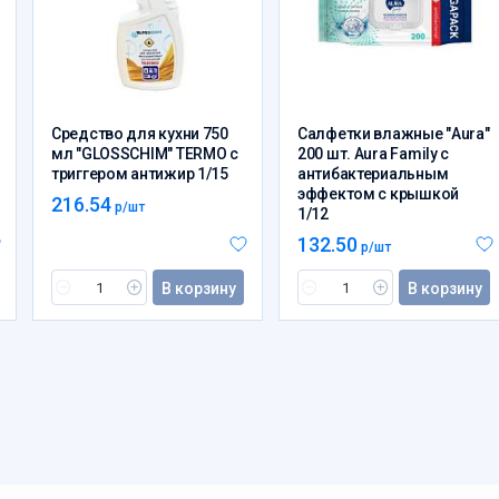
Средство для кухни 750
Салфетки влажные "Aura"
мл "GLOSSCHIM" TERMO с
200 шт. Aura Family с
триггером антижир 1/15
антибактериальным
эффектом с крышкой
216.54
р/шт
1/12
132.50
р/шт
В корзину
В корзину