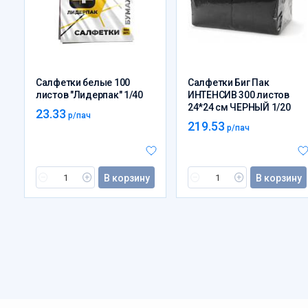
Салфетки белые 100
Салфетки Биг Пак
листов "Лидерпак" 1/40
ИНТЕНСИВ 300 листов
24*24 см ЧЕРНЫЙ 1/20
23.33
р/пач
219.53
р/пач
В корзину
В корзину