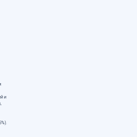
м
й и
,
5%).