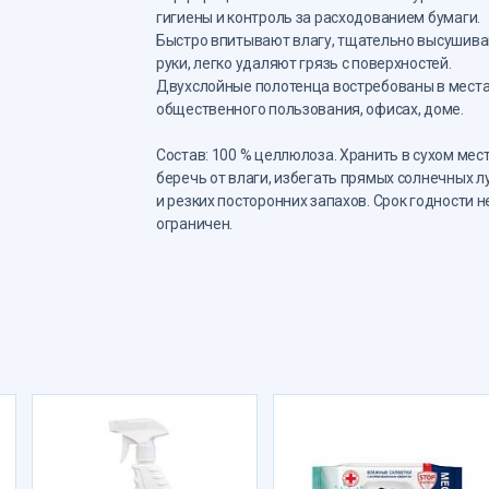
гигиены и контроль за расходованием бумаги.
Быстро впитывают влагу, тщательно высушив
руки, легко удаляют грязь с поверхностей.
Двухслойные полотенца востребованы в мест
общественного пользования, офисах, доме.
Состав: 100 % целлюлоза. Хранить в сухом мест
беречь от влаги, избегать прямых солнечных л
и резких посторонних запахов. Срок годности н
ограничен.