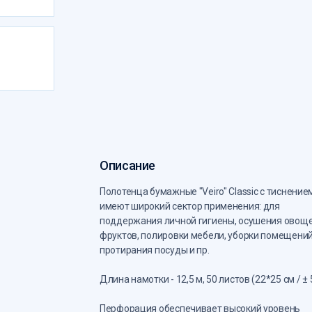
Описание
Полотенца бумажные "Veiro" Classic с тиснение
имеют широкий сектор применения: для
поддержания личной гигиены, осушения овоще
фруктов, полировки мебели, уборки помещений
протирания посуды и пр.
Длина намотки - 12,5 м, 50 листов (22*25 см / ± 
Перфорация обеспечивает высокий уровень