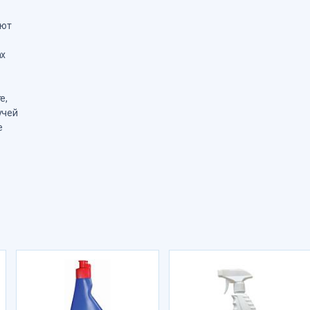
ают
ах
е,
учей
е