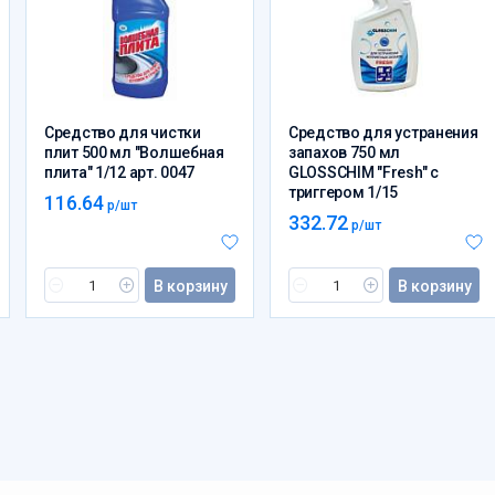
Средство для чистки
Средство для устранения
плит 500 мл "Волшебная
запахов 750 мл
плита" 1/12 арт. 0047
GLOSSCHIM "Fresh" с
триггером 1/15
116.64
р/шт
332.72
р/шт
В корзину
В корзину