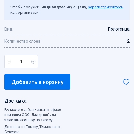
Сетка овощная
Чтобы получить
индивидуальную цену
,
зарегистрируйтесь
как организация
Скотч, креп
Средства индивидуальной защиты
Вид:
Полотенца
Стрейпинг-лента, скобы
Сумки с жесткой ручкой
Количество слоев:
2
Сумки хозяйственные
Сумки-ЭКО
Товары для кухни
Хозтовары
Ценники, бланки
Добавить в корзину
Чековая лента
Электротовары
Этикет-лента
Доставка
Вы можете забрать заказ в офисе
компании ООО "Лидерпак" или
заказать доставку по адресу.
Доставка по Томску, Тимирязево,
Северск