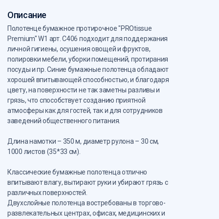
Описание
Полотенце бумажное протирочное "PROtissue
Premium" W1 арт. С406 подходит для поддержания
личной гигиены, осушения овощей и фруктов,
полировки мебели, уборки помещений, протирания
посуды и пр. Синие бумажные полотенца обладают
хорошей впитывающей способностью, и благодаря
цвету, на поверхности не так заметны разливы и
грязь, что способствует созданию приятной
атмосферы как для гостей, так и для сотрудников
заведений общественного питания.
Длина намотки – 350 м, диаметр рулона – 30 см,
1000 листов (35*33 см).
Классические бумажные полотенца отлично
впитывают влагу, вытирают руки и убирают грязь с
различных поверхностей.
Двухслойные полотенца востребованы в торгово-
развлекательных центрах, офисах, медицинских и