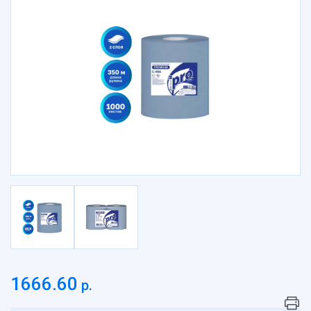
Пакеты бумажные
Пакеты вакуумные, подложки, термопакеты
Пакеты Зип-лок
Пакеты с клеевым клапаном, пакеты ПП
Пакеты с петлевой ручкой
Пакеты с прорубной ручкой
Пакеты фасовочные
Пакеты-майка
Пасха
Перчатки
Пленка
Подарочная упаковка, сувениры
Посуда биоразлагаемая
Посуда вспененная
Посуда картонная
Посуда литьевая
1666.60
р.
Посуда одноразовая
Посуда одноразовая в наборах