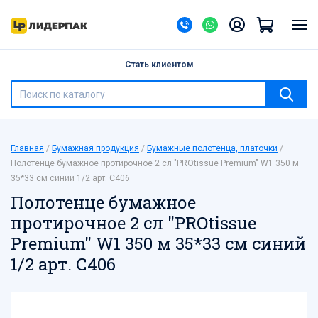
Назад
Банки ПЭТ
Стать клиентом
Барные принадлежности
Бумажная продукция
Бутылки ПЭТ
Бытовая химия
Главная
Бумажная продукция
Бумажные полотенца, платочки
Ведра, банки с герметичной крышкой
Полотенце бумажное протирочное 2 сл "PROtissue Premium" W1 350 м
Галантерея
35*33 см синий 1/2 арт. С406
Канцелярские товары
Полотенце бумажное
Контейнеры одноразовые
протирочное 2 сл "PROtissue
Контейнеры-ракушки, тортницы, под суши
Premium" W1 350 м 35*33 см синий
Лотки
1/2 арт. С406
Мешки для мусора
Мешки полипропиленовые
Новый год