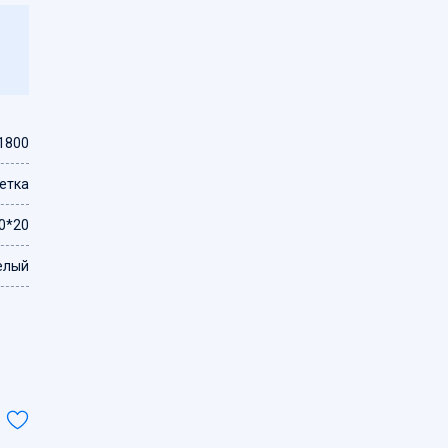
1800
етка
0*20
елый