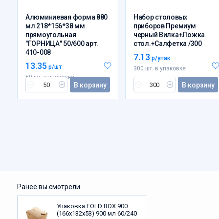
Алюминиевая форма 880
Набор столовых
мл 218*156*38 мм
приборов Премиум
прямоугольная
черный Вилка+Ложка
"ГОРНИЦА" 50/600 арт.
стол.+Салфетка /300
410-008
7.13
р/упак
13.35
р/шт
300 шт. в упаковке
50 шт. в упаковке
В корзину
В корзину
Ранее вы смотрели
Упаковка FOLD BOX 900
(166х132х53) 900 мл 60/240