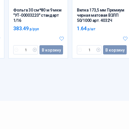
Фольга 30 см*80 м 9 мкм
Вилка 173,5 мм Премиум
"УТ-00003220" стандарт
черная матовая ВЗЛП
1/16
50/1000 арт. 4032Ч
383.49
1.64
р/рул
р/шт
В корзину
В корзину