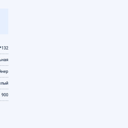
*132
ьная
йнер
елый
900