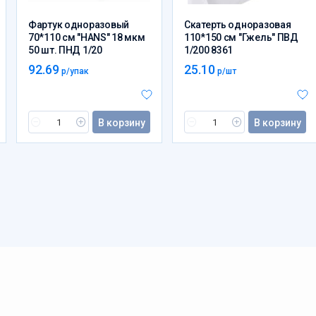
Фартук одноразовый
Скатерть одноразовая
70*110 см "HANS" 18 мкм
110*150 см "Гжель" ПВД
50 шт. ПНД 1/20
1/200 8361
92.69
25.10
р/упак
р/шт
В корзину
В корзину