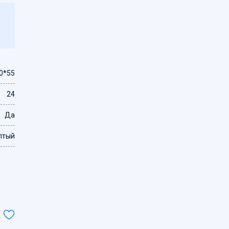
0*55
24
Да
лтый