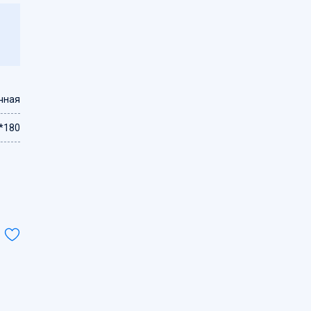
чная
*180