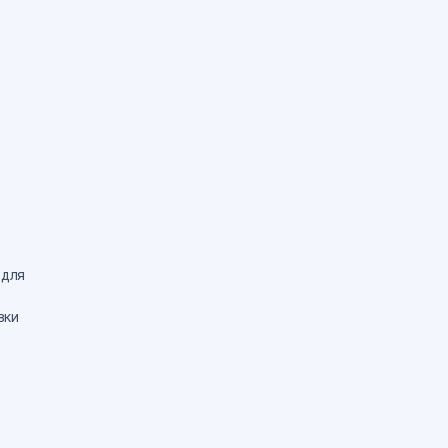
 для
вки