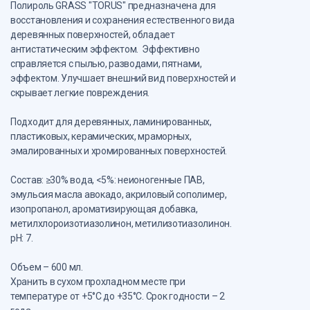
Полироль GRASS "TORUS" предназначена для
восстановления и сохранения естественного вида
деревянных поверхностей, обладает
антистатическим эффектом. Эффективно
справляется с пылью, разводами, пятнами,
эффектом. Улучшает внешний вид поверхностей и
скрывает легкие повреждения.
Подходит для деревянных, ламинированных,
пластиковых, керамических, мраморных,
эмалированных и хромированных поверхностей.
Состав: ≥30% вода, <5%: неионогенные ПАВ,
эмульсия масла авокадо, акриловый сополимер,
изопропанол, ароматизирующая добавка,
метилхлороизотиазолинон, метилизотиазолинон.
рН: 7.
Объем – 600 мл.
Хранить в сухом прохладном месте при
температуре от +5°С до +35°С. Срок годности – 2