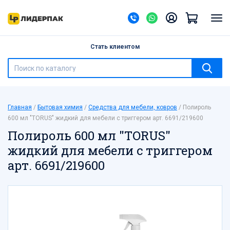
Назад
Банки ПЭТ
Стать клиентом
Барные принадлежности
Бумажная продукция
Бутылки ПЭТ
Бытовая химия
Главная
Бытовая химия
Средства для мебели, ковров
Полироль
Ведра, банки с герметичной крышкой
600 мл "TORUS" жидкий для мебели с триггером арт. 6691/219600
Галантерея
Полироль 600 мл "TORUS"
Канцелярские товары
жидкий для мебели с триггером
Контейнеры одноразовые
арт. 6691/219600
Контейнеры-ракушки, тортницы, под суши
Лотки
Мешки для мусора
Мешки полипропиленовые
Новый год