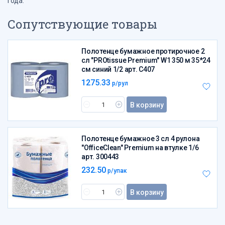
года.
Сопутствующие товары
Полотенце бумажное протирочное 2
сл "PROtissue Premium" W1 350 м 35*24
см синий 1/2 арт. С407
1275.33
р/рул
В корзину
Полотенце бумажное 3 сл 4 рулона
"OfficeClean" Premium на втулке 1/6
арт. 300443
232.50
р/упак
В корзину