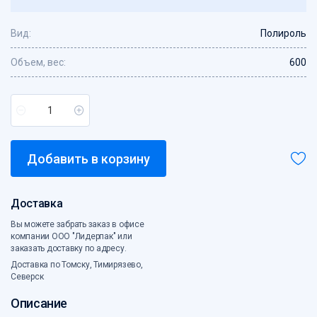
Сетка овощная
Вид:
Скотч, креп
Полироль
Средства индивидуальной защиты
Объем, вес:
600
Стрейпинг-лента, скобы
Сумки с жесткой ручкой
Сумки хозяйственные
Сумки-ЭКО
Товары для кухни
Добавить в корзину
Хозтовары
Ценники, бланки
Чековая лента
Доставка
Электротовары
Вы можете забрать заказ в офисе
Этикет-лента
компании ООО "Лидерпак" или
заказать доставку по адресу.
Доставка по Томску, Тимирязево,
Северск
Описание