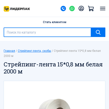
Назад
Банки ПЭТ
Стать клиентом
Барные принадлежности
Бумажная продукция
Бутылки ПЭТ
Бытовая химия
Главная
Стрейпинг-лента, скобы
Стрейпинг-лента 15*0,8 мм белая
Ведра, банки с герметичной крышкой
2000 м
Галантерея
Стрейпинг-лента 15*0,8 мм белая
Канцелярские товары
2000 м
Контейнеры одноразовые
Контейнеры-ракушки, тортницы, под суши
Лотки
Мешки для мусора
Мешки полипропиленовые
Новый год