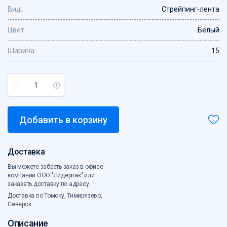
Вид:
Стрейпинг-лента
Сетка овощная
Скотч, креп
Цвет:
Белый
Средства индивидуальной защиты
Стрейпинг-лента, скобы
Ширина:
15
Сумки с жесткой ручкой
Сумки хозяйственные
Сумки-ЭКО
Товары для кухни
Хозтовары
Добавить в корзину
Ценники, бланки
Чековая лента
Доставка
Электротовары
Вы можете забрать заказ в офисе
Этикет-лента
компании ООО "Лидерпак" или
заказать доставку по адресу.
Доставка по Томску, Тимирязево,
Северск
Описание