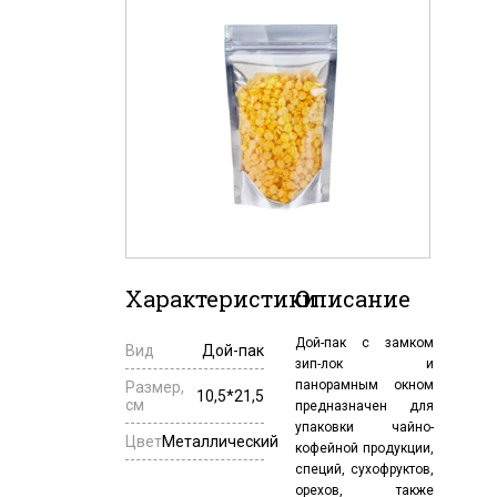
Характеристики
Описание
Дой-пак с замком
Вид
Дой-пак
зип-лок и
панорамным окном
Размер,
10,5*21,5
см
предназначен для
упаковки чайно-
Цвет
Металлический
кофейной продукции,
специй, сухофруктов,
орехов, также