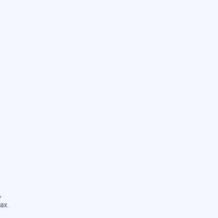
,
ах.