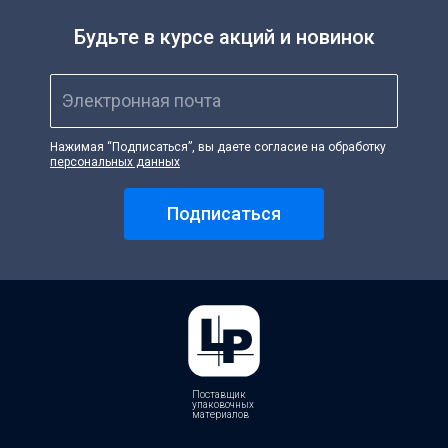
Сетка овощная
Будьте в курсе акций и новинок
Скотч, креп
Средства индивидуальной защиты
Электронная почта
Стрейпинг-лента, скобы
Сумки с жесткой ручкой
Нажимая “Подписаться”, вы даете согласие на обработку
Сумки хозяйственные
персональных данных
Сумки-ЭКО
Товары для кухни
Подписаться
Хозтовары
Ценники, бланки
Чековая лента
Электротовары
Этикет-лента
Поставщик
упаковочных
материалов