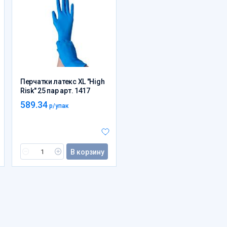
Перчатки латекс XL "High
Risk" 25 пар арт. 1417
589.34
р/упак
В корзину