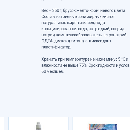
Вес – 350 г, брусок желто-коричневого цвета.
Состав: натриевые соли жирных кислот
натуральных жиров и масел, вода,
кальцинированная сода, натр едкий, хлорид
натрия, комплексообразователь тетранатрий
ЭДТА, диоксид титана, антиоксидант-
пластификатор.
Хранить при температуре не ниже минус 5 °С и
влажности не выше 75%. Срок годности и услов
60 месяцев.