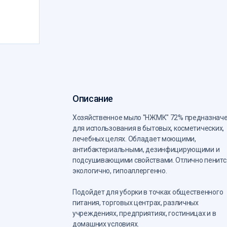
Описание
Хозяйственное мыло "НЖМК" 72% предназнач
для использования в бытовых, косметических,
лечебных целях. Обладает моющими,
антибактериальными, дезинфицирующими и
подсушивающими свойствами. Отлично пенитс
экологично, гипоаллергенно.
Подойдет для уборки в точках общественного
питания, торговых центрах, различных
учреждениях, предприятиях, гостиницах и в
домашних условиях.