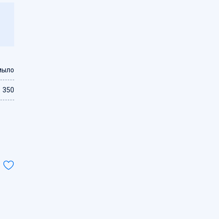
мыло
350