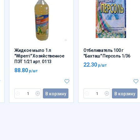
Жидкое мыло 1 л
Отбеливатель 100 г
"Wiperri" Хозяйственное
"Бахташ" Персоль 1/36
ПЭТ 1/21 арт. 0113
22.30
р/шт
88.80
р/шт
В корзину
В корзину