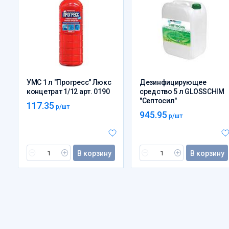
УМС 1 л "Прогресс" Люкс
Дезинфицирующее
концетрат 1/12 арт. 0190
средство 5 л GLOSSCHIM
"Септосил"
117.35
р/шт
945.95
р/шт
В корзину
В корзину