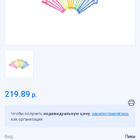
Пакеты бумажные
Пакеты вакуумные, подложки, термопакеты
Пакеты Зип-лок
Пакеты с клеевым клапаном, пакеты ПП
Пакеты с петлевой ручкой
Пакеты с прорубной ручкой
Пакеты фасовочные
Пакеты-майка
Пасха
Перчатки
Пленка
Подарочная упаковка, сувениры
219.89
р.
Посуда биоразлагаемая
Посуда вспененная
Чтобы получить
индивидуальную цену
,
зарегистрируйтесь
Посуда картонная
как организация
Посуда литьевая
Посуда одноразовая
Вид:
Пики
Посуда одноразовая в наборах