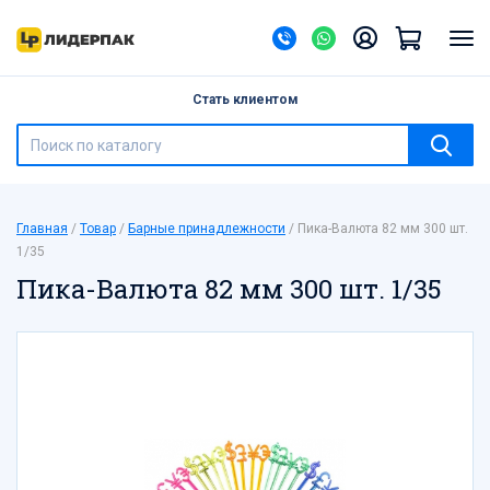
Назад
Банки ПЭТ
Стать клиентом
Барные принадлежности
Бумажная продукция
Бутылки ПЭТ
Бытовая химия
Главная
Товар
Барные принадлежности
Пика-Валюта 82 мм 300 шт.
Ведра, банки с герметичной крышкой
1/35
Галантерея
Пика-Валюта 82 мм 300 шт. 1/35
Канцелярские товары
Контейнеры одноразовые
Контейнеры-ракушки, тортницы, под суши
Лотки
Мешки для мусора
Мешки полипропиленовые
Новый год