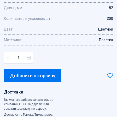
Сетка овощная
Длина, мм:
82
Скотч, креп
Количество в упаковке, шт.:
300
Средства индивидуальной защиты
Стрейпинг-лента, скобы
Цвет:
Цветной
Сумки с жесткой ручкой
Сумки хозяйственные
Материал:
Пластик
Сумки-ЭКО
Товары для кухни
Хозтовары
Ценники, бланки
Чековая лента
Добавить в корзину
Электротовары
Этикет-лента
Доставка
Вы можете забрать заказ в офисе
компании ООО "Лидерпак" или
заказать доставку по адресу.
Доставка по Томску, Тимирязево,